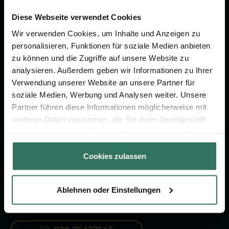
Wir sind Ihr Ansprechpartner rund
um das Thema Bestattung &
Diese Webseite verwendet Cookies
Vorsorge.
Wir verwenden Cookies, um Inhalte und Anzeigen zu
personalisieren, Funktionen für soziale Medien anbieten
zu können und die Zugriffe auf unsere Website zu
Jetzt beraten lassen
analysieren. Außerdem geben wir Informationen zu Ihrer
Verwendung unserer Website an unsere Partner für
soziale Medien, Werbung und Analysen weiter. Unsere
FÜR SIE
FÜR BESTATTER
Partner führen diese Informationen möglicherweise mit
weiteren Daten zusammen, die Sie ihnen bereitgestellt
Vergleich
Online-Portal
haben oder die sie im Rahmen Ihrer Nutzung der Dienste
Ratgeber
Kostenlos registrieren
gesammelt haben.
Cookies zulassen
Verzeichnis
Ablehnen oder Einstellungen
KONTAKTIEREN SIE UNS