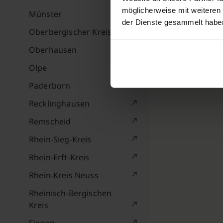
möglicherweise mit weiteren
Münster
der Dienste gesammelt habe
Oberbergischer Kreis
Oberhausen
Olpe
Paderborn
Recklinghausen
Remscheid
Rhein-Sieg-Kreis
Rhein-Erft-Kreis
Rhein-Kreis Neuss
Rheinisch-Bergischen
Kreis