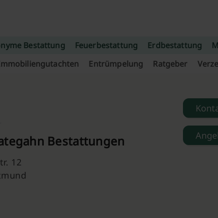
nyme Bestattung
Feuerbestattung
Erdbestattung
M
Immobiliengutachten
Entrümpelung
Ratgeber
Verze
Kont
Ange
ategahn Bestattungen
r. 12
rtmund