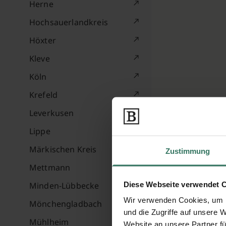
Herne
Hochsauerlandkreis
Höxter
Kleve
Köln
Krefeld
Leverkusen
Lippe
Märkischen Kreis
Zustimmung
Mettmann
Diese Webseite verwendet 
Minden-Lübbecke
Wir verwenden Cookies, um I
Mönchengladbach
und die Zugriffe auf unsere 
Mühlheim
Website an unsere Partner fü