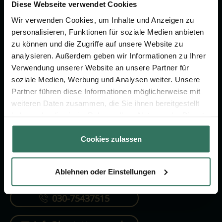
Vorsorge.
Diese Webseite verwendet Cookies
Wir verwenden Cookies, um Inhalte und Anzeigen zu
personalisieren, Funktionen für soziale Medien anbieten
Jetzt beraten lassen
zu können und die Zugriffe auf unsere Website zu
analysieren. Außerdem geben wir Informationen zu Ihrer
Verwendung unserer Website an unsere Partner für
FÜR SIE
FÜR BESTATTER
soziale Medien, Werbung und Analysen weiter. Unsere
Partner führen diese Informationen möglicherweise mit
Vergleich
Online-Portal
weiteren Daten zusammen, die Sie ihnen bereitgestellt
Ratgeber
Kostenlos registrieren
haben oder die sie im Rahmen Ihrer Nutzung der Dienste
gesammelt haben.
Verzeichnis
Cookies zulassen
Ablehnen oder Einstellungen
KONTAKTIEREN SIE UNS
030-75437515