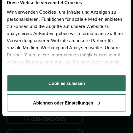
Vorsorge.
Diese Webseite verwendet Cookies
Wir verwenden Cookies, um Inhalte und Anzeigen zu
personalisieren, Funktionen für soziale Medien anbieten
Jetzt beraten lassen
zu können und die Zugriffe auf unsere Website zu
analysieren. Außerdem geben wir Informationen zu Ihrer
Verwendung unserer Website an unsere Partner für
FÜR SIE
FÜR BESTATTER
soziale Medien, Werbung und Analysen weiter. Unsere
Partner führen diese Informationen möglicherweise mit
Vergleich
Online-Portal
weiteren Daten zusammen, die Sie ihnen bereitgestellt
Ratgeber
Kostenlos registrieren
haben oder die sie im Rahmen Ihrer Nutzung der Dienste
gesammelt haben.
Verzeichnis
Cookies zulassen
Ablehnen oder Einstellungen
KONTAKTIEREN SIE UNS
030-75437515