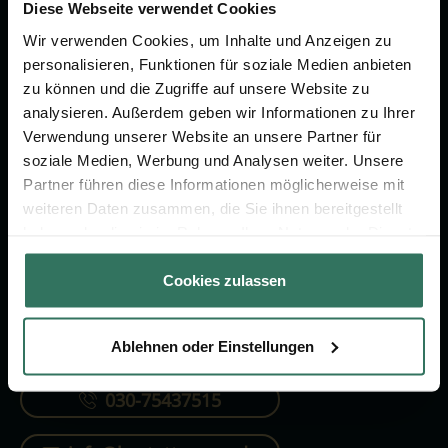
Vorsorge.
Diese Webseite verwendet Cookies
Wir verwenden Cookies, um Inhalte und Anzeigen zu
personalisieren, Funktionen für soziale Medien anbieten
Jetzt beraten lassen
zu können und die Zugriffe auf unsere Website zu
analysieren. Außerdem geben wir Informationen zu Ihrer
Verwendung unserer Website an unsere Partner für
FÜR SIE
FÜR BESTATTER
soziale Medien, Werbung und Analysen weiter. Unsere
Partner führen diese Informationen möglicherweise mit
Vergleich
Online-Portal
weiteren Daten zusammen, die Sie ihnen bereitgestellt
Ratgeber
Kostenlos registrieren
haben oder die sie im Rahmen Ihrer Nutzung der Dienste
gesammelt haben.
Verzeichnis
Cookies zulassen
Ablehnen oder Einstellungen
KONTAKTIEREN SIE UNS
030-75437515