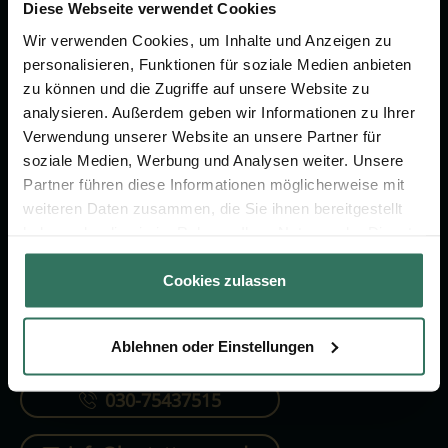
Vorsorge.
Diese Webseite verwendet Cookies
Wir verwenden Cookies, um Inhalte und Anzeigen zu
personalisieren, Funktionen für soziale Medien anbieten
Jetzt beraten lassen
zu können und die Zugriffe auf unsere Website zu
analysieren. Außerdem geben wir Informationen zu Ihrer
Verwendung unserer Website an unsere Partner für
FÜR SIE
FÜR BESTATTER
soziale Medien, Werbung und Analysen weiter. Unsere
Partner führen diese Informationen möglicherweise mit
Vergleich
Online-Portal
weiteren Daten zusammen, die Sie ihnen bereitgestellt
Ratgeber
Kostenlos registrieren
haben oder die sie im Rahmen Ihrer Nutzung der Dienste
gesammelt haben.
Verzeichnis
Cookies zulassen
Ablehnen oder Einstellungen
KONTAKTIEREN SIE UNS
030-75437515