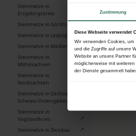
Steinmetze in
Zustimmung
Erzgebirgskreis
Steinmetze in Görlitz
Diese Webseite verwendet 
Steinmetze in Leipzig
Wir verwenden Cookies, um I
Steinmetze in Meißen
und die Zugriffe auf unsere 
Website an unsere Partner fü
Steinmetze in
möglicherweise mit weiteren
Mittelsachsen
der Dienste gesammelt habe
Steinmetze in
Nordsachsen
Steinmetze in Sächsische
Schweiz-Osterzgebirge
Steinmetze in
Vogtlandkreis
Steinmetze in Zwickau