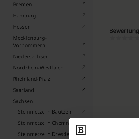
Bremen
Hamburg
Hessen
Bewertung
Mecklenburg-
Vorpommern
Niedersachsen
Nordrhein-Westfalen
Rheinland-Pfalz
Saarland
Sachsen
Steinmetze in Bautzen
Steinmetze in Chemnitz
Steinmetze in Dresden