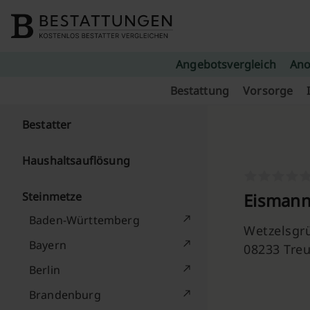
Skip to content
Angebotsvergleich
Ano
Bestattung
Vorsorge
Bestatter
Haushaltsauflösung
Steinmetze
Eismann
Baden-Württemberg
Wetzelsgrü
Bayern
08233 Tre
Berlin
Brandenburg