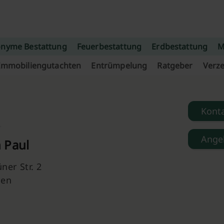
nyme Bestattung
Feuerbestattung
Erdbestattung
M
Immobiliengutachten
Entrümpelung
Ratgeber
Verze
Kont
Ange
 Paul
ner Str. 2
uen