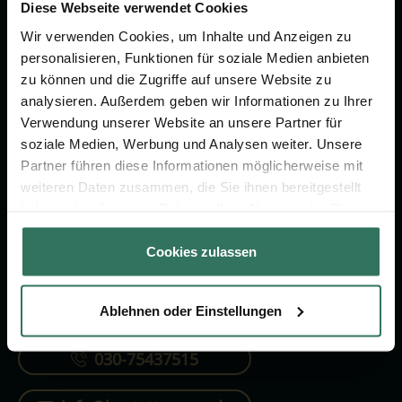
Vorsorge.
Diese Webseite verwendet Cookies
Wir verwenden Cookies, um Inhalte und Anzeigen zu
personalisieren, Funktionen für soziale Medien anbieten
Jetzt beraten lassen
zu können und die Zugriffe auf unsere Website zu
analysieren. Außerdem geben wir Informationen zu Ihrer
Verwendung unserer Website an unsere Partner für
FÜR SIE
FÜR BESTATTER
soziale Medien, Werbung und Analysen weiter. Unsere
Partner führen diese Informationen möglicherweise mit
Vergleich
Online-Portal
weiteren Daten zusammen, die Sie ihnen bereitgestellt
Ratgeber
Kostenlos registrieren
haben oder die sie im Rahmen Ihrer Nutzung der Dienste
gesammelt haben.
Verzeichnis
Cookies zulassen
Ablehnen oder Einstellungen
KONTAKTIEREN SIE UNS
030-75437515