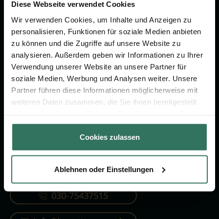
Vorsorge.
Diese Webseite verwendet Cookies
Wir verwenden Cookies, um Inhalte und Anzeigen zu
personalisieren, Funktionen für soziale Medien anbieten
Jetzt beraten lassen
zu können und die Zugriffe auf unsere Website zu
analysieren. Außerdem geben wir Informationen zu Ihrer
Verwendung unserer Website an unsere Partner für
FÜR SIE
FÜR BESTATTER
soziale Medien, Werbung und Analysen weiter. Unsere
Partner führen diese Informationen möglicherweise mit
Vergleich
Online-Portal
weiteren Daten zusammen, die Sie ihnen bereitgestellt
Ratgeber
Kostenlos registrieren
haben oder die sie im Rahmen Ihrer Nutzung der Dienste
gesammelt haben.
Verzeichnis
Cookies zulassen
Ablehnen oder Einstellungen
KONTAKTIEREN SIE UNS
030-75437515