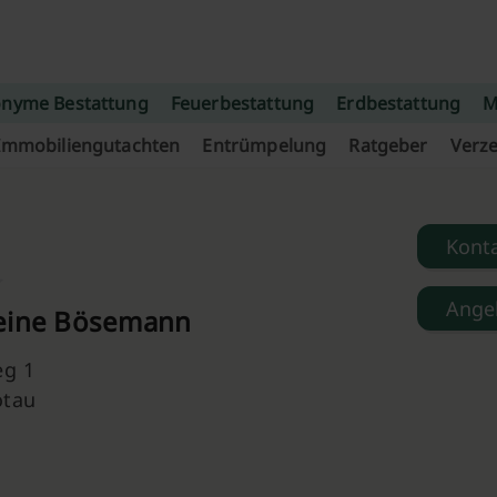
nyme Bestattung
Feuerbestattung
Erdbestattung
M
Immobiliengutachten
Entrümpelung
Ratgeber
Verze
Kont
Ange
eine Bösemann
eg 1
ötau