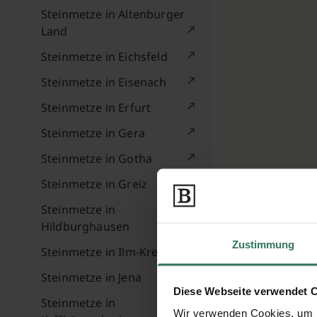
Steinmetze in Altenburger
Land
Steinmetze in Eichsfeld
Steinmetze in Eisenach
Steinmetze in Erfurt
Steinmetze in Gera
Steinmetze in Gotha
Steinmetze in Greiz
Steinmetze in
Hildburghausen
Zustimmung
Steinmetze in Ilm-Kreis
Steinmetze in Jena
Diese Webseite verwendet 
Steinmetze in
Wir verwenden Cookies, um I