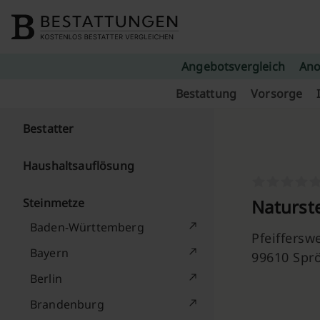
Skip to content
Angebotsvergleich
Ano
Bestattung
Vorsorge
Bestatter
Haushaltsauflösung
Steinmetze
Naturst
Baden-Württemberg
Pfeiffersw
Bayern
99610 Spr
Berlin
Brandenburg