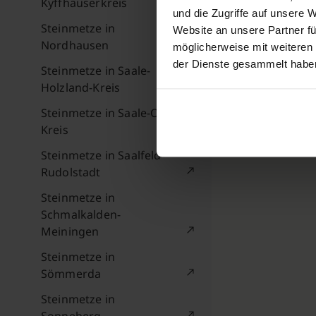
Kyffhäuserkreis
und die Zugriffe auf unsere 
Steinmetze in
Website an unsere Partner fü
Nordhausen
möglicherweise mit weiteren
der Dienste gesammelt habe
Steinmetze in Saale-
Holzland-Kreis
Steinmetze in Saale-Orla-
Kreis
Steinmetze in Saalfeld-
Rudolstadt
Steinmetze in
Schmalkalden-
Meiningen
Steinmetze in
Sömmerda
Steinmetze in