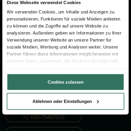
Vorsorge.
Diese Webseite verwendet Cookies
Wir verwenden Cookies, um Inhalte und Anzeigen zu
personalisieren, Funktionen für soziale Medien anbieten
Jetzt beraten lassen
zu können und die Zugriffe auf unsere Website zu
analysieren. Außerdem geben wir Informationen zu Ihrer
Verwendung unserer Website an unsere Partner für
FÜR SIE
FÜR BESTATTER
soziale Medien, Werbung und Analysen weiter. Unsere
Partner führen diese Informationen möglicherweise mit
Vergleich
Online-Portal
weiteren Daten zusammen, die Sie ihnen bereitgestellt
Ratgeber
Kostenlos registrieren
haben oder die sie im Rahmen Ihrer Nutzung der Dienste
gesammelt haben.
Verzeichnis
Cookies zulassen
Ablehnen oder Einstellungen
KONTAKTIEREN SIE UNS
030-75437515