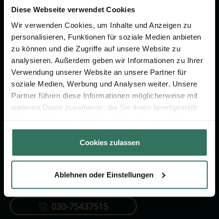
um das Thema Bestattung &
Diese Webseite verwendet Cookies
Vorsorge.
Wir verwenden Cookies, um Inhalte und Anzeigen zu
personalisieren, Funktionen für soziale Medien anbieten
zu können und die Zugriffe auf unsere Website zu
Jetzt beraten lassen
analysieren. Außerdem geben wir Informationen zu Ihrer
Verwendung unserer Website an unsere Partner für
soziale Medien, Werbung und Analysen weiter. Unsere
FÜR SIE
FÜR BESTATTER
Partner führen diese Informationen möglicherweise mit
Vergleich
Online-Portal
weiteren Daten zusammen, die Sie ihnen bereitgestellt
haben oder die sie im Rahmen Ihrer Nutzung der Dienste
Ratgeber
Kostenlos registrieren
gesammelt haben.
Verzeichnis
Cookies zulassen
Ablehnen oder Einstellungen
KONTAKTIEREN SIE UNS
030-75437515