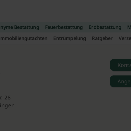
nyme Bestattung
Feuerbestattung
Erdbestattung
M
Immobiliengutachten
Entrümpelung
Ratgeber
Verze
Kont
Ange
. 28
hingen