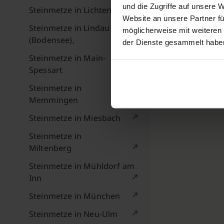
und die Zugriffe auf unsere 
Steinmetze in Lichtenfels
Website an unsere Partner fü
Steinmetze in Lindau
möglicherweise mit weiteren
(Bodensee),
der Dienste gesammelt habe
Steinmetze in Main-
Spessart
Steinmetze in
Memmingen
Steinmetze in Miesbach
Steinmetze in
Miltenberg
Steinmetze in Mühldorf am
Inn
Steinmetze in München
Steinmetze in Neu-Ulm