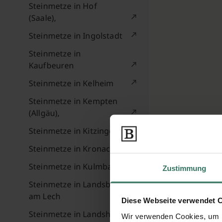
Steinmetze in Hof
(Saale),
Steinmetze in Ingolstadt
Steinmetze in
Kaufbeuren
Steinmetze in Kelheim
Steinmetze in Kempten
(Allgäu),
Steinmetze in Kitzingen
Steinmetze in Kronach
Steinmetze in Kulmbach
Zustimmung
Steinmetze in Landsberg
am Lech
Diese Webseite verwendet 
Steinmetze in Landshut
Wir verwenden Cookies, um I