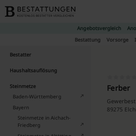
Skip to content
Angebotsvergleich
Ano
Bestattung
Vorsorge
Bestatter
Haushaltsauflösung
Steinmetze
Ferber
Baden-Württemberg
Gewerbestr
Bayern
89275 Elc
Steinmetze in Aichach-
Friedberg