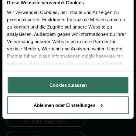
Vorsorge.
Diese Webseite verwendet Cookies
Wir verwenden Cookies, um Inhalte und Anzeigen zu
personalisieren, Funktionen für soziale Medien anbieten
Jetzt beraten lassen
zu können und die Zugriffe auf unsere Website zu
analysieren. Außerdem geben wir Informationen zu Ihrer
Verwendung unserer Website an unsere Partner für
FÜR SIE
FÜR BESTATTER
soziale Medien, Werbung und Analysen weiter. Unsere
Partner führen diese Informationen möglicherweise mit
Vergleich
Online-Portal
weiteren Daten zusammen, die Sie ihnen bereitgestellt
Ratgeber
Kostenlos registrieren
haben oder die sie im Rahmen Ihrer Nutzung der Dienste
gesammelt haben.
Verzeichnis
Cookies zulassen
Ablehnen oder Einstellungen
KONTAKTIEREN SIE UNS
030-75437515