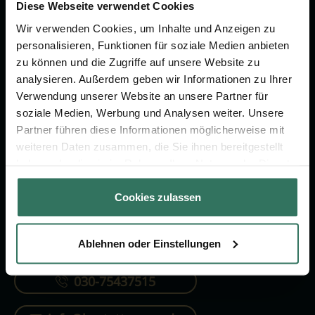
Vorsorge.
Diese Webseite verwendet Cookies
Wir verwenden Cookies, um Inhalte und Anzeigen zu
personalisieren, Funktionen für soziale Medien anbieten
Jetzt beraten lassen
zu können und die Zugriffe auf unsere Website zu
analysieren. Außerdem geben wir Informationen zu Ihrer
Verwendung unserer Website an unsere Partner für
FÜR SIE
FÜR BESTATTER
soziale Medien, Werbung und Analysen weiter. Unsere
Partner führen diese Informationen möglicherweise mit
Vergleich
Online-Portal
weiteren Daten zusammen, die Sie ihnen bereitgestellt
Ratgeber
Kostenlos registrieren
haben oder die sie im Rahmen Ihrer Nutzung der Dienste
gesammelt haben.
Verzeichnis
Cookies zulassen
Ablehnen oder Einstellungen
KONTAKTIEREN SIE UNS
030-75437515