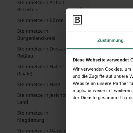
Steinmetze in Anhalt-
Bitterfeld
Steinmetze in Börde
Steinmetze in
Burgenlandkreis
Zustimmung
Steinmetze in Dessau-
Roßlau
Diese Webseite verwendet 
Steinmetze in Halle
Wir verwenden Cookies, um I
(Saale)
und die Zugriffe auf unsere 
Website an unsere Partner fü
Steinmetze in Harz
möglicherweise mit weiteren
Steinmetze in Jerichower
der Dienste gesammelt habe
Land
Steinmetze in
Magdeburg
Steinmetze in Mansfeld-