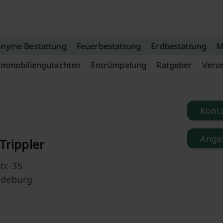
nyme Bestattung
Feuerbestattung
Erdbestattung
M
Immobiliengutachten
Entrümpelung
Ratgeber
Verze
Kont
Ange
Trippler
tr. 35
gdeburg