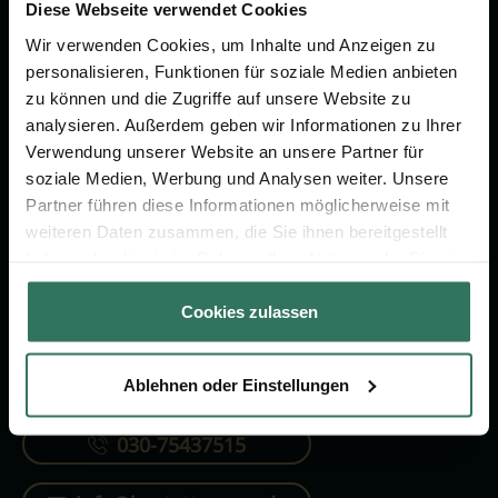
Vorsorge.
Diese Webseite verwendet Cookies
Wir verwenden Cookies, um Inhalte und Anzeigen zu
personalisieren, Funktionen für soziale Medien anbieten
Jetzt beraten lassen
zu können und die Zugriffe auf unsere Website zu
analysieren. Außerdem geben wir Informationen zu Ihrer
Verwendung unserer Website an unsere Partner für
FÜR SIE
FÜR BESTATTER
soziale Medien, Werbung und Analysen weiter. Unsere
Partner führen diese Informationen möglicherweise mit
Vergleich
Online-Portal
weiteren Daten zusammen, die Sie ihnen bereitgestellt
Ratgeber
Kostenlos registrieren
haben oder die sie im Rahmen Ihrer Nutzung der Dienste
gesammelt haben.
Verzeichnis
Cookies zulassen
Ablehnen oder Einstellungen
KONTAKTIEREN SIE UNS
030-75437515