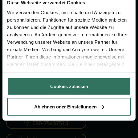
Vorsorge.
Diese Webseite verwendet Cookies
Wir verwenden Cookies, um Inhalte und Anzeigen zu
personalisieren, Funktionen für soziale Medien anbieten
Jetzt beraten lassen
zu können und die Zugriffe auf unsere Website zu
analysieren. Außerdem geben wir Informationen zu Ihrer
Verwendung unserer Website an unsere Partner für
FÜR SIE
FÜR BESTATTER
soziale Medien, Werbung und Analysen weiter. Unsere
Partner führen diese Informationen möglicherweise mit
Vergleich
Online-Portal
weiteren Daten zusammen, die Sie ihnen bereitgestellt
Ratgeber
Kostenlos registrieren
haben oder die sie im Rahmen Ihrer Nutzung der Dienste
gesammelt haben.
Verzeichnis
Cookies zulassen
Ablehnen oder Einstellungen
KONTAKTIEREN SIE UNS
030-75437515