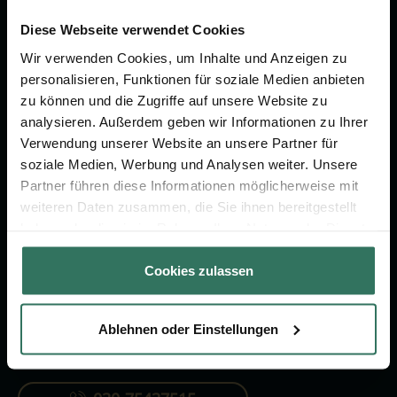
Wir sind Ihr Ansprechpartner rund
um das Thema Bestattung &
Diese Webseite verwendet Cookies
Vorsorge.
Wir verwenden Cookies, um Inhalte und Anzeigen zu
personalisieren, Funktionen für soziale Medien anbieten
zu können und die Zugriffe auf unsere Website zu
Jetzt beraten lassen
analysieren. Außerdem geben wir Informationen zu Ihrer
Verwendung unserer Website an unsere Partner für
soziale Medien, Werbung und Analysen weiter. Unsere
FÜR SIE
FÜR BESTATTER
Partner führen diese Informationen möglicherweise mit
weiteren Daten zusammen, die Sie ihnen bereitgestellt
Vergleich
Online-Portal
haben oder die sie im Rahmen Ihrer Nutzung der Dienste
Ratgeber
Kostenlos registrieren
gesammelt haben.
Cookies zulassen
Verzeichnis
Ablehnen oder Einstellungen
KONTAKTIEREN SIE UNS