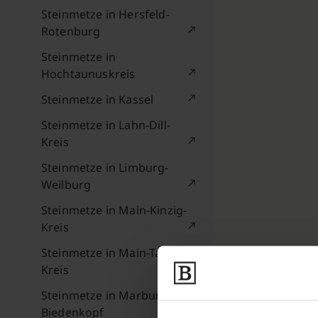
Steinmetze in Hersfeld-
Rotenburg
Steinmetze in
Hochtaunuskreis
Steinmetze in Kassel
Steinmetze in Lahn-Dill-
Kreis
Steinmetze in Limburg-
Weilburg
Steinmetze in Main-Kinzig-
Kreis
Steinmetze in Main-Taunus-
Kreis
Steinmetze in Marburg-
Biedenkopf