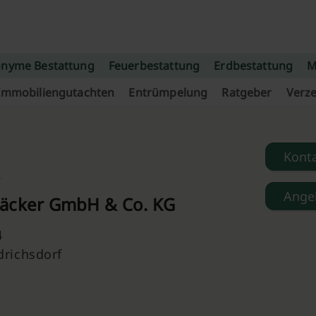
nyme Bestattung
Feuerbestattung
Erdbestattung
M
Immobiliengutachten
Entrümpelung
Ratgeber
Verze
Kont
Ange
äcker GmbH & Co. KG
4
drichsdorf