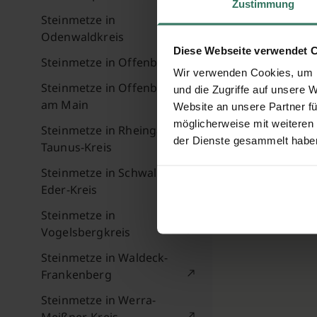
Zustimmung
Steinmetze in
Odenwaldkreis
Diese Webseite verwendet 
Steinmetze in Offenbach
Wir verwenden Cookies, um I
Steinmetze in Offenbach
und die Zugriffe auf unsere 
am Main
Website an unsere Partner fü
möglicherweise mit weiteren
Steinmetze in Rheingau-
der Dienste gesammelt habe
Taunus-Kreis
Steinmetze in Schwalm-
Eder-Kreis
Steinmetze in
Vogelsbergkreis
Steinmetze in Waldeck-
Frankenberg
Steinmetze in Werra-