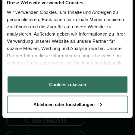
Vorsorge.
Diese Webseite verwendet Cookies
Wir verwenden Cookies, um Inhalte und Anzeigen zu
personalisieren, Funktionen für soziale Medien anbieten
Jetzt beraten lassen
zu können und die Zugriffe auf unsere Website zu
analysieren. Außerdem geben wir Informationen zu Ihrer
Verwendung unserer Website an unsere Partner für
FÜR SIE
FÜR BESTATTER
soziale Medien, Werbung und Analysen weiter. Unsere
Partner führen diese Informationen möglicherweise mit
Vergleich
Online-Portal
weiteren Daten zusammen, die Sie ihnen bereitgestellt
Ratgeber
Kostenlos registrieren
haben oder die sie im Rahmen Ihrer Nutzung der Dienste
gesammelt haben.
Verzeichnis
Cookies zulassen
Ablehnen oder Einstellungen
KONTAKTIEREN SIE UNS
030-75437515