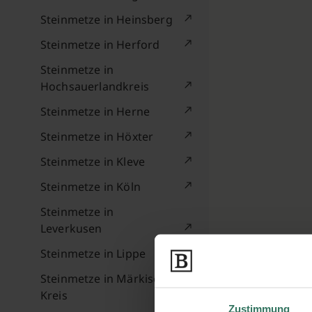
Steinmetze in Heinsberg
Steinmetze in Herford
Steinmetze in
Hochsauerlandkreis
Steinmetze in Herne
Steinmetze in Höxter
Steinmetze in Kleve
Steinmetze in Köln
Steinmetze in
Leverkusen
Steinmetze in Lippe
Steinmetze in Märkischer
Kreis
Zustimmung