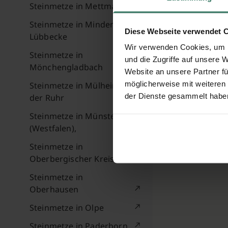
Steinmetze in Mettmann
Steinmetze in Minden-
Diese Webseite verwendet 
Lübbecke
Wir verwenden Cookies, um I
Steinmetze in
und die Zugriffe auf unsere 
Mönchengladbach
Website an unsere Partner fü
möglicherweise mit weiteren
Steinmetze in Mülheim an
der Dienste gesammelt habe
der Ruhr
Steinmetze in Münster
(Westfalen),
Steinmetze in
Oberbergischer Kreis
Steinmetze in
Oberhausen
Steinmetze in Olpe
Steinmetze in Paderborn