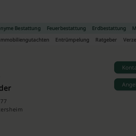
nyme Bestattung
Feuerbestattung
Erdbestattung
M
Immobiliengutachten
Entrümpelung
Ratgeber
Verze
Kont
Ange
öder
 77
tersheim