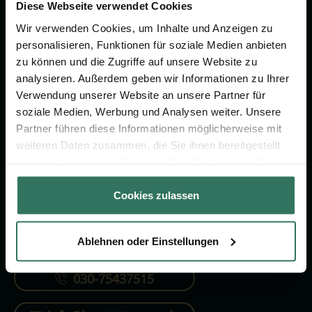
Vorsorge.
Diese Webseite verwendet Cookies
Wir verwenden Cookies, um Inhalte und Anzeigen zu
personalisieren, Funktionen für soziale Medien anbieten
Jetzt beraten lassen
zu können und die Zugriffe auf unsere Website zu
analysieren. Außerdem geben wir Informationen zu Ihrer
Verwendung unserer Website an unsere Partner für
FÜR SIE
FÜR BESTATTER
soziale Medien, Werbung und Analysen weiter. Unsere
Partner führen diese Informationen möglicherweise mit
Vergleich
Online-Portal
weiteren Daten zusammen, die Sie ihnen bereitgestellt
Ratgeber
Kostenlos registrieren
haben oder die sie im Rahmen Ihrer Nutzung der Dienste
gesammelt haben.
Verzeichnis
Cookies zulassen
Ablehnen oder Einstellungen
KONTAKTIEREN SIE UNS
030-75437515