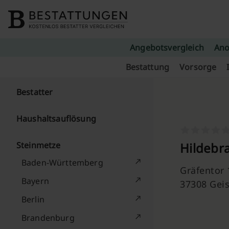
Skip to content
Angebotsvergleich
Ano
Bestattung
Vorsorge
Bestatter
Haushaltsauflösung
Steinmetze
Hildebr
Baden-Württemberg
Gräfentor 
Bayern
37308 Gei
Berlin
Brandenburg