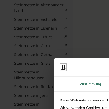
Steinmetze in Altenburger
Land
Steinmetze in Eichsfeld
Steinmetze in Eisenach
Steinmetze in Erfurt
Steinmetze in Gera
Steinmetze in Gotha
Steinmetze in Greiz
Steinmetze in
Hildburghausen
Zustimmung
Steinmetze in Ilm-Kreis
Steinmetze in Jena
Diese Webseite verwendet 
Steinmetze in
Wir verwenden Cookies, um I