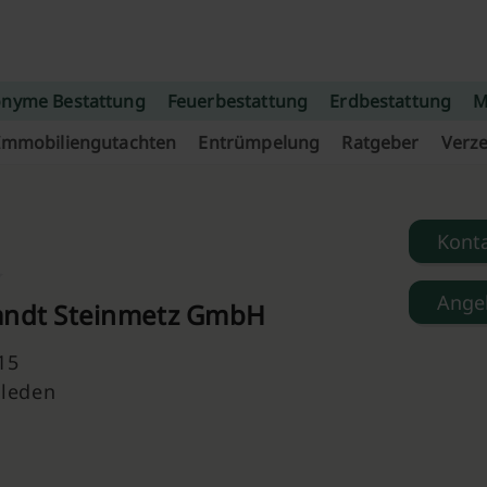
nyme Bestattung
Feuerbestattung
Erdbestattung
M
Immobiliengutachten
Entrümpelung
Ratgeber
Verze
Kont
Ange
andt Steinmetz GmbH
15
sleden