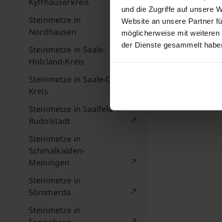
Kyffhäuserkreis
und die Zugriffe auf unsere 
Steinmetze in
Website an unsere Partner fü
Nordhausen
möglicherweise mit weiteren
der Dienste gesammelt habe
Steinmetze in Saale-
Holzland-Kreis
Steinmetze in Saale-Orla-
Kreis
Steinmetze in Saalfeld-
Rudolstadt
Steinmetze in
Schmalkalden-
Meiningen
Steinmetze in
Sömmerda
Steinmetze in