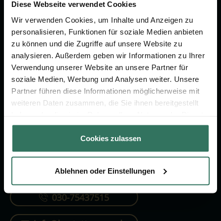
Vorsorge.
Diese Webseite verwendet Cookies
Wir verwenden Cookies, um Inhalte und Anzeigen zu
personalisieren, Funktionen für soziale Medien anbieten
Jetzt beraten lassen
zu können und die Zugriffe auf unsere Website zu
analysieren. Außerdem geben wir Informationen zu Ihrer
Verwendung unserer Website an unsere Partner für
FÜR SIE
FÜR BESTATTER
soziale Medien, Werbung und Analysen weiter. Unsere
Partner führen diese Informationen möglicherweise mit
Vergleich
Online-Portal
weiteren Daten zusammen, die Sie ihnen bereitgestellt
Ratgeber
Kostenlos registrieren
haben oder die sie im Rahmen Ihrer Nutzung der Dienste
gesammelt haben.
Verzeichnis
Cookies zulassen
Ablehnen oder Einstellungen
KONTAKTIEREN SIE UNS
030-75437515