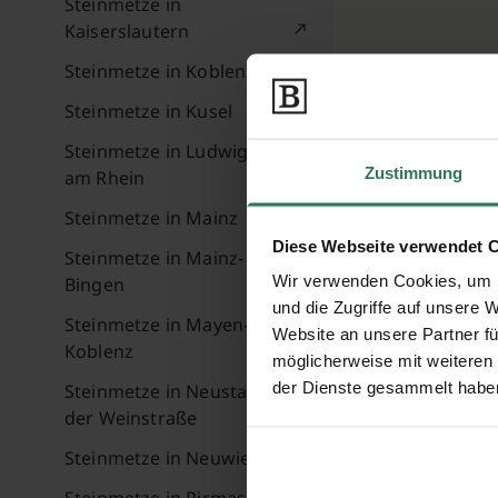
Steinmetze in
Kaiserslautern
Steinmetze in Koblenz
Steinmetze in Kusel
Steinmetze in Ludwigshafen
Zustimmung
am Rhein
Steinmetze in Mainz
Diese Webseite verwendet 
Steinmetze in Mainz-
Wir verwenden Cookies, um I
Bingen
und die Zugriffe auf unsere 
Steinmetze in Mayen-
Website an unsere Partner fü
Koblenz
möglicherweise mit weiteren
der Dienste gesammelt habe
Steinmetze in Neustadt an
der Weinstraße
Steinmetze in Neuwied