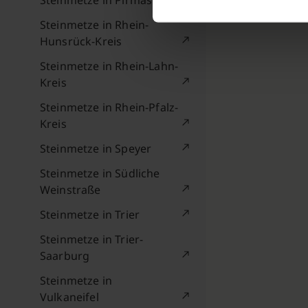
Steinmetze in Pirmasens
Steinmetze in Rhein-
Hunsrück-Kreis
Steinmetze in Rhein-Lahn-
Kreis
Steinmetze in Rhein-Pfalz-
Kreis
Steinmetze in Speyer
Steinmetze in Südliche
Weinstraße
Steinmetze in Trier
Steinmetze in Trier-
Saarburg
Steinmetze in
Vulkaneifel