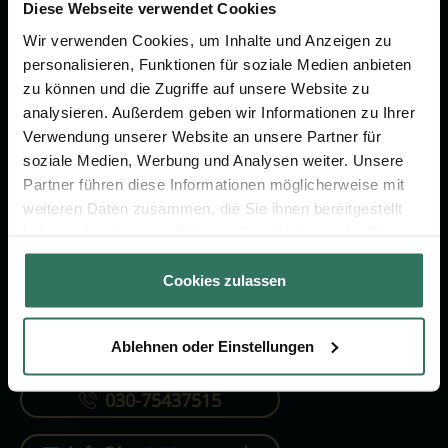
Vorsorge.
Diese Webseite verwendet Cookies
Wir verwenden Cookies, um Inhalte und Anzeigen zu
personalisieren, Funktionen für soziale Medien anbieten
Jetzt beraten lassen
zu können und die Zugriffe auf unsere Website zu
analysieren. Außerdem geben wir Informationen zu Ihrer
Verwendung unserer Website an unsere Partner für
FÜR SIE
FÜR BESTATTER
soziale Medien, Werbung und Analysen weiter. Unsere
Partner führen diese Informationen möglicherweise mit
Vergleich
Online-Portal
weiteren Daten zusammen, die Sie ihnen bereitgestellt
Ratgeber
Kostenlos registrieren
haben oder die sie im Rahmen Ihrer Nutzung der Dienste
gesammelt haben.
Verzeichnis
Cookies zulassen
Ablehnen oder Einstellungen
KONTAKTIEREN SIE UNS
030-75437515