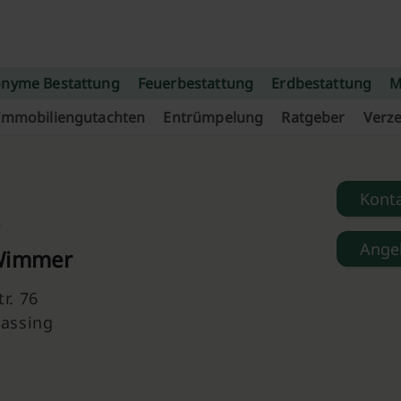
nyme Bestattung
Feuerbestattung
Erdbestattung
M
Immobiliengutachten
Entrümpelung
Ratgeber
Verze
Kont
Ange
Wimmer
r. 76
lassing