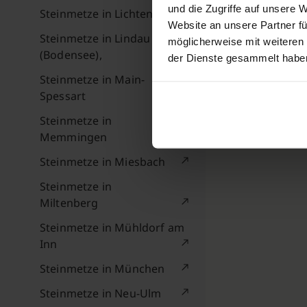
und die Zugriffe auf unsere 
Steinmetze in Lichtenfels
Website an unsere Partner fü
Steinmetze in Lindau
möglicherweise mit weiteren
(Bodensee),
der Dienste gesammelt habe
Steinmetze in Main-
Spessart
Steinmetze in
Memmingen
Steinmetze in Miesbach
Steinmetze in
Miltenberg
Steinmetze in Mühldorf am
Inn
Steinmetze in München
Steinmetze in Neu-Ulm