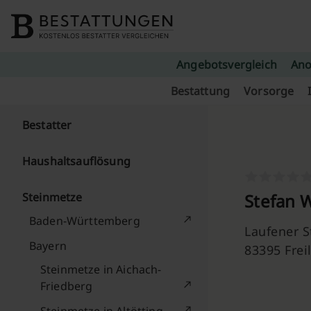
Skip to content
Angebotsvergleich
Ano
Bestattung
Vorsorge
Bestatter
Haushaltsauflösung
Steinmetze
Stefan 
Baden-Württemberg
Laufener St
Bayern
83395 Frei
Steinmetze in Aichach-
Friedberg