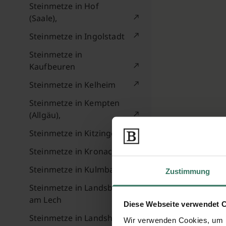
Steinmetze in Hof
(Saale),
Steinmetze in Ingolstadt
Steinmetze in
Kaufbeuren
Steinmetze in Kelheim
Steinmetze in Kempten
(Allgäu),
Steinmetze in Kitzingen
Steinmetze in Kronach
Steinmetze in Kulmbach
Zustimmung
Steinmetze in Landsberg
am Lech
Diese Webseite verwendet 
Steinmetze in Landshut
Wir verwenden Cookies, um I