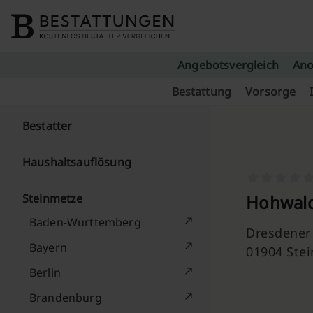
Skip to content
Angebotsvergleich
Ano
Bestattung
Vorsorge
Bestatter
Haushaltsauflösung
Steinmetze
Hohwald
Baden-Württemberg
Dresdener 
Bayern
01904 Ste
Berlin
Brandenburg