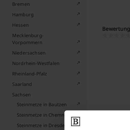
Bremen
Hamburg
Hessen
Bewertung
Mecklenburg-
Vorpommern
Niedersachsen
Nordrhein-Westfalen
Rheinland-Pfalz
Saarland
Sachsen
Steinmetze in Bautzen
Steinmetze in Chemnitz
Steinmetze in Dresden