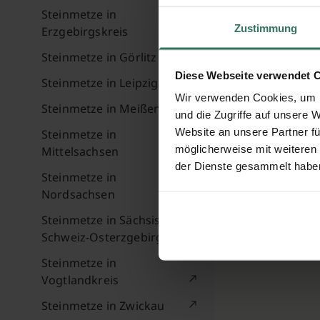
Steinmetze in
Zustimmung
Erzgebirgskreis
Steinmetze in Görlitz
Diese Webseite verwendet 
Steinmetze in Leipzig
Wir verwenden Cookies, um I
Steinmetze in Meißen
und die Zugriffe auf unsere 
Website an unsere Partner fü
Steinmetze in
möglicherweise mit weiteren
Mittelsachsen
der Dienste gesammelt habe
Steinmetze in
Nordsachsen
Steinmetze in Sächsische
Schweiz-Osterzgebirge
Steinmetze in
Vogtlandkreis
Steinmetze in Zwickau