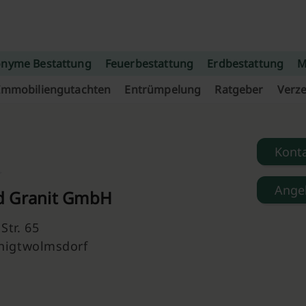
nyme Bestattung
Feuerbestattung
Erdbestattung
M
Immobiliengutachten
Entrümpelung
Ratgeber
Verze
Kont
Ange
 Granit GmbH
Str. 65
inigtwolmsdorf