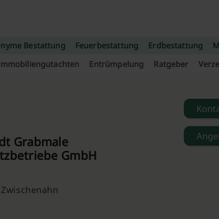
nyme Bestattung
Feuerbestattung
Erdbestattung
M
Immobiliengutachten
Entrümpelung
Ratgeber
Verze
Kont
Ange
dt Grabmale
tzbetriebe GmbH
 Zwischenahn