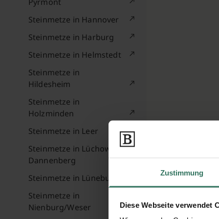
Pyrmont
Steinmetze in Hannover
Steinmetze in Harburg
Steinmetze in Helmstedt
Steinmetze in
Hildesheim
Steinmetze in
Holzminden
Steinmetze in Leer
Steinmetze in Lüchow-
Dannenberg
Zustimmung
Steinmetze in Lüneburg
Steinmetze in
Diese Webseite verwendet 
Nienburg/Weser