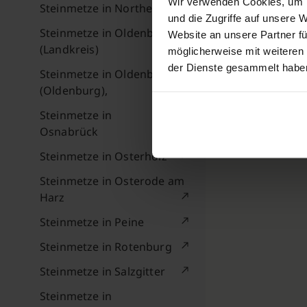
Wir verwenden Cookies, um I
Steinmetze in Northeim
und die Zugriffe auf unsere 
Steinmetze in Oldenburg
Website an unsere Partner fü
(Landkreis)
möglicherweise mit weiteren
der Dienste gesammelt habe
Steinmetze in Oldenburg
(Oldenburg),
Steinmetze in
Osnabrück
Steinmetze in Osterholz
Steinmetze in Osterode am
Harz
Steinmetze in Peine
Steinmetze in Rotenburg
Steinmetze in Salzgitter
Steinmetze in