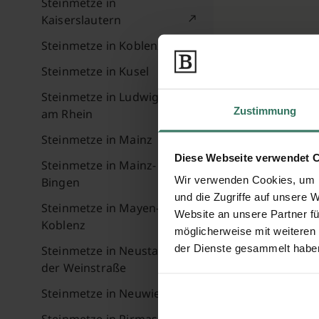
Steinmetze in
Kaiserslautern
Steinmetze in Koblenz
Steinmetze in Kusel
Steinmetze in Ludwigshafen
Zustimmung
am Rhein
Steinmetze in Mainz
Diese Webseite verwendet 
Steinmetze in Mainz-
Wir verwenden Cookies, um I
Bingen
und die Zugriffe auf unsere 
Steinmetze in Mayen-
Website an unsere Partner fü
Koblenz
möglicherweise mit weiteren
der Dienste gesammelt habe
Steinmetze in Neustadt an
der Weinstraße
Steinmetze in Neuwied