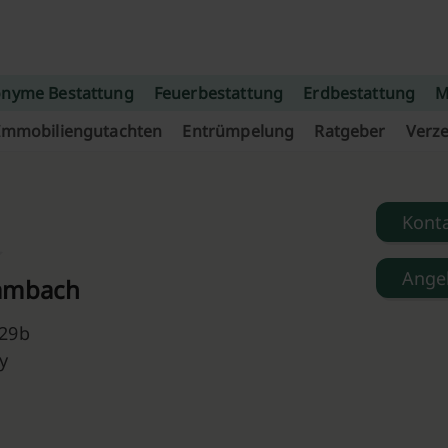
nyme Bestattung
Feuerbestattung
Erdbestattung
M
Immobiliengutachten
Entrümpelung
Ratgeber
Verze
Kont
Ange
ambach
 29b
y