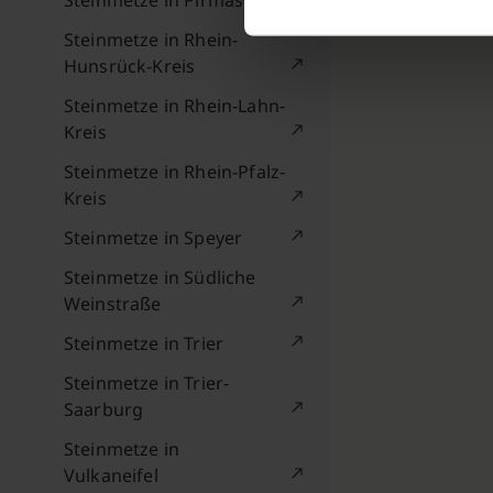
Steinmetze in Pirmasens
Steinmetze in Rhein-
Hunsrück-Kreis
Steinmetze in Rhein-Lahn-
Kreis
Steinmetze in Rhein-Pfalz-
Kreis
Steinmetze in Speyer
Steinmetze in Südliche
Weinstraße
Steinmetze in Trier
Steinmetze in Trier-
Saarburg
Steinmetze in
Vulkaneifel