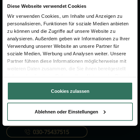
um das Thema Bestattung &
Diese Webseite verwendet Cookies
Vorsorge.
Wir verwenden Cookies, um Inhalte und Anzeigen zu
personalisieren, Funktionen für soziale Medien anbieten
zu können und die Zugriffe auf unsere Website zu
Jetzt beraten lassen
analysieren. Außerdem geben wir Informationen zu Ihrer
Verwendung unserer Website an unsere Partner für
soziale Medien, Werbung und Analysen weiter. Unsere
FÜR SIE
FÜR BESTATTER
Partner führen diese Informationen möglicherweise mit
Vergleich
Online-Portal
weiteren Daten zusammen, die Sie ihnen bereitgestellt
haben oder die sie im Rahmen Ihrer Nutzung der Dienste
Ratgeber
Kostenlos registrieren
gesammelt haben.
Verzeichnis
Cookies zulassen
Ablehnen oder Einstellungen
KONTAKTIEREN SIE UNS
030-75437515