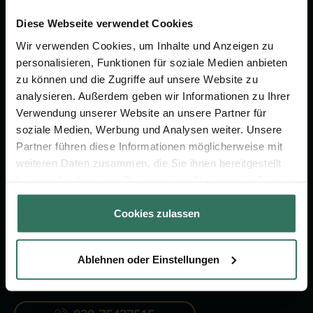
Wir sind Ihr Ansprechpartner rund
um das Thema Bestattung &
Diese Webseite verwendet Cookies
Vorsorge.
Wir verwenden Cookies, um Inhalte und Anzeigen zu
personalisieren, Funktionen für soziale Medien anbieten
zu können und die Zugriffe auf unsere Website zu
Jetzt beraten lassen
analysieren. Außerdem geben wir Informationen zu Ihrer
Verwendung unserer Website an unsere Partner für
soziale Medien, Werbung und Analysen weiter. Unsere
FÜR SIE
FÜR BESTATTER
Partner führen diese Informationen möglicherweise mit
weiteren Daten zusammen, die Sie ihnen bereitgestellt
Vergleich
Online-Portal
haben oder die sie im Rahmen Ihrer Nutzung der Dienste
Ratgeber
Kostenlos registrieren
gesammelt haben.
Cookies zulassen
Verzeichnis
Ablehnen oder Einstellungen
KONTAKTIEREN SIE UNS