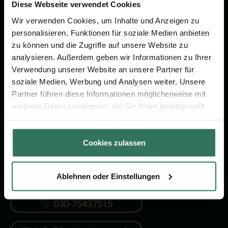
Vorsorge.
Diese Webseite verwendet Cookies
Wir verwenden Cookies, um Inhalte und Anzeigen zu
personalisieren, Funktionen für soziale Medien anbieten
Jetzt beraten lassen
zu können und die Zugriffe auf unsere Website zu
analysieren. Außerdem geben wir Informationen zu Ihrer
Verwendung unserer Website an unsere Partner für
FÜR SIE
FÜR BESTATTER
soziale Medien, Werbung und Analysen weiter. Unsere
Partner führen diese Informationen möglicherweise mit
Vergleich
Online-Portal
weiteren Daten zusammen, die Sie ihnen bereitgestellt
Ratgeber
Kostenlos registrieren
haben oder die sie im Rahmen Ihrer Nutzung der Dienste
gesammelt haben.
Verzeichnis
Cookies zulassen
Ablehnen oder Einstellungen
KONTAKTIEREN SIE UNS
030-75437515