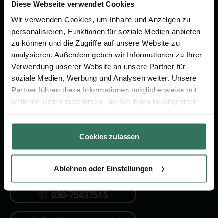
Vorsorge.
Diese Webseite verwendet Cookies
Wir verwenden Cookies, um Inhalte und Anzeigen zu
personalisieren, Funktionen für soziale Medien anbieten
Jetzt beraten lassen
zu können und die Zugriffe auf unsere Website zu
analysieren. Außerdem geben wir Informationen zu Ihrer
Verwendung unserer Website an unsere Partner für
FÜR SIE
FÜR BESTATTER
soziale Medien, Werbung und Analysen weiter. Unsere
Partner führen diese Informationen möglicherweise mit
Vergleich
Online-Portal
weiteren Daten zusammen, die Sie ihnen bereitgestellt
Ratgeber
Kostenlos registrieren
haben oder die sie im Rahmen Ihrer Nutzung der Dienste
gesammelt haben.
Verzeichnis
Cookies zulassen
Ablehnen oder Einstellungen
KONTAKTIEREN SIE UNS
030-75437515