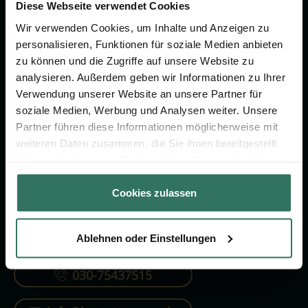
Vorsorge.
Diese Webseite verwendet Cookies
Wir verwenden Cookies, um Inhalte und Anzeigen zu
personalisieren, Funktionen für soziale Medien anbieten
Jetzt beraten lassen
zu können und die Zugriffe auf unsere Website zu
analysieren. Außerdem geben wir Informationen zu Ihrer
Verwendung unserer Website an unsere Partner für
FÜR SIE
FÜR BESTATTER
soziale Medien, Werbung und Analysen weiter. Unsere
Partner führen diese Informationen möglicherweise mit
Vergleich
Online-Portal
weiteren Daten zusammen, die Sie ihnen bereitgestellt
Ratgeber
Kostenlos registrieren
haben oder die sie im Rahmen Ihrer Nutzung der Dienste
gesammelt haben.
Verzeichnis
Cookies zulassen
Ablehnen oder Einstellungen
KONTAKTIEREN SIE UNS
030-75437515