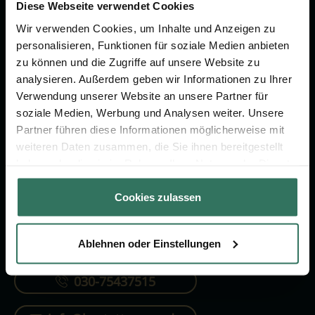
Vorsorge.
Diese Webseite verwendet Cookies
Wir verwenden Cookies, um Inhalte und Anzeigen zu
personalisieren, Funktionen für soziale Medien anbieten
Jetzt beraten lassen
zu können und die Zugriffe auf unsere Website zu
analysieren. Außerdem geben wir Informationen zu Ihrer
Verwendung unserer Website an unsere Partner für
FÜR SIE
FÜR BESTATTER
soziale Medien, Werbung und Analysen weiter. Unsere
Partner führen diese Informationen möglicherweise mit
Vergleich
Online-Portal
weiteren Daten zusammen, die Sie ihnen bereitgestellt
Ratgeber
Kostenlos registrieren
haben oder die sie im Rahmen Ihrer Nutzung der Dienste
gesammelt haben.
Verzeichnis
Cookies zulassen
Ablehnen oder Einstellungen
KONTAKTIEREN SIE UNS
030-75437515