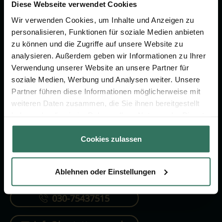
Vorsorge.
Diese Webseite verwendet Cookies
Wir verwenden Cookies, um Inhalte und Anzeigen zu
personalisieren, Funktionen für soziale Medien anbieten
Jetzt beraten lassen
zu können und die Zugriffe auf unsere Website zu
analysieren. Außerdem geben wir Informationen zu Ihrer
Verwendung unserer Website an unsere Partner für
FÜR SIE
FÜR BESTATTER
soziale Medien, Werbung und Analysen weiter. Unsere
Partner führen diese Informationen möglicherweise mit
Vergleich
Online-Portal
weiteren Daten zusammen, die Sie ihnen bereitgestellt
Ratgeber
Kostenlos registrieren
haben oder die sie im Rahmen Ihrer Nutzung der Dienste
gesammelt haben.
Verzeichnis
Cookies zulassen
Ablehnen oder Einstellungen
KONTAKTIEREN SIE UNS
030-75437515