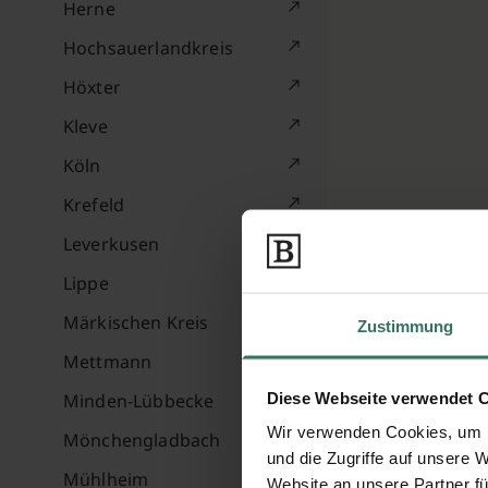
Herne
Hochsauerlandkreis
Höxter
Kleve
Köln
Krefeld
Leverkusen
Lippe
Märkischen Kreis
Zustimmung
Mettmann
Diese Webseite verwendet 
Minden-Lübbecke
Wir verwenden Cookies, um I
Mönchengladbach
und die Zugriffe auf unsere 
Mühlheim
Website an unsere Partner fü