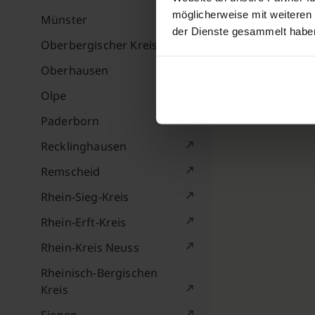
möglicherweise mit weiteren
Münster
der Dienste gesammelt habe
Oberbergischer Kreis
Oberhausen
Olpe
Paderborn
Recklinghausen
Remscheid
Rhein-Sieg-Kreis
Rhein-Erft-Kreis
Rhein-Kreis Neuss
Rheinisch-Bergischen
Kreis