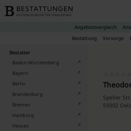
Skip to content
Angebotsvergleich
Ano
Bestattung
Vorsorge
Bestatter
Baden-Württemberg
Bayern
Theodo
Berlin
Brandenburg
Speller Str.
Bremen
59302 Oel
Hamburg
Hessen