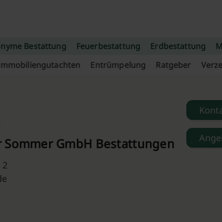
nyme Bestattung
Feuerbestattung
Erdbestattung
M
Immobiliengutachten
Entrümpelung
Ratgeber
Verze
Kont
Ange
r Sommer GmbH Bestattungen
 2
de