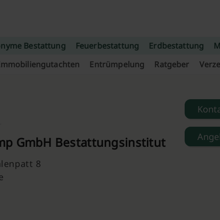
nyme Bestattung
Feuerbestattung
Erdbestattung
M
Immobiliengutachten
Entrümpelung
Ratgeber
Verze
Kont
Ange
p GmbH Bestattungsinstitut
lenpatt 8
e