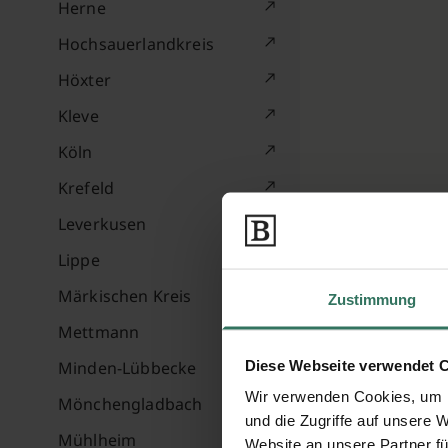
Herne
Hochsauerlandkreis
Höxter
Kleve
Köln
Krefeld
Leverkusen
Lippe
Märkischen Kreis
Zustimmung
Mettmann
Diese Webseite verwendet 
Minden-Lübbecke
Wir verwenden Cookies, um I
Mönchengladbach
und die Zugriffe auf unsere 
Mühlheim
Website an unsere Partner fü