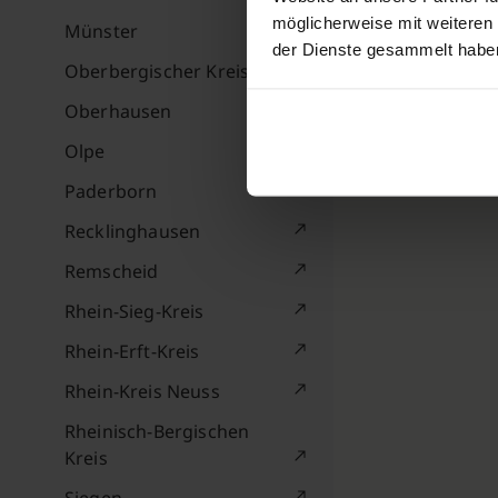
möglicherweise mit weiteren
Münster
der Dienste gesammelt habe
Oberbergischer Kreis
Oberhausen
Olpe
Paderborn
Recklinghausen
Remscheid
Rhein-Sieg-Kreis
Rhein-Erft-Kreis
Rhein-Kreis Neuss
Rheinisch-Bergischen
Kreis