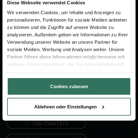
Vorsorge.
Diese Webseite verwendet Cookies
Wir verwenden Cookies, um Inhalte und Anzeigen zu
personalisieren, Funktionen für soziale Medien anbieten
Jetzt beraten lassen
zu können und die Zugriffe auf unsere Website zu
analysieren. Außerdem geben wir Informationen zu Ihrer
Verwendung unserer Website an unsere Partner für
FÜR SIE
FÜR BESTATTER
soziale Medien, Werbung und Analysen weiter. Unsere
Partner führen diese Informationen möglicherweise mit
Vergleich
Online-Portal
weiteren Daten zusammen, die Sie ihnen bereitgestellt
Ratgeber
Kostenlos registrieren
haben oder die sie im Rahmen Ihrer Nutzung der Dienste
gesammelt haben.
Verzeichnis
Cookies zulassen
Ablehnen oder Einstellungen
KONTAKTIEREN SIE UNS
030-75437515