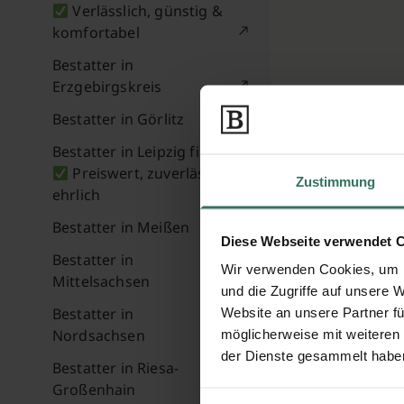
Verlässlich, günstig &
komfortabel
Bestatter in
Erzgebirgskreis
Bestatter in Görlitz
Bestatter in Leipzig finden
Preiswert, zuverlässig &
Zustimmung
ehrlich
Bestatter in Meißen
Diese Webseite verwendet 
Bestatter in
Wir verwenden Cookies, um I
Mittelsachsen
und die Zugriffe auf unsere 
Bestatter in
Website an unsere Partner fü
Nordsachsen
möglicherweise mit weiteren
der Dienste gesammelt habe
Bestatter in Riesa-
Großenhain