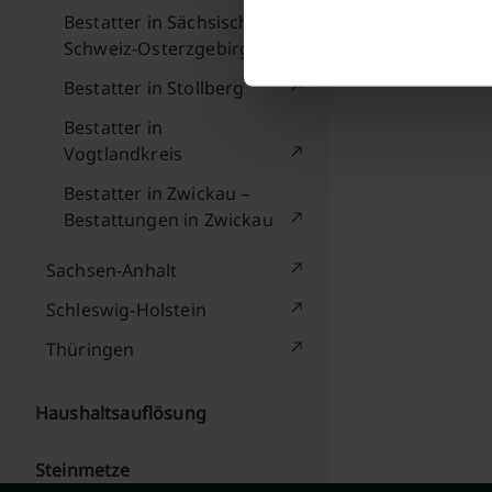
Bestatter in Sächsische
Schweiz-Osterzgebirge
Bestatter in Stollberg
Bestatter in
Vogtlandkreis
Bestatter in Zwickau –
Bestattungen in Zwickau
Sachsen-Anhalt
Schleswig-Holstein
Thüringen
Haushaltsauflösung
Steinmetze