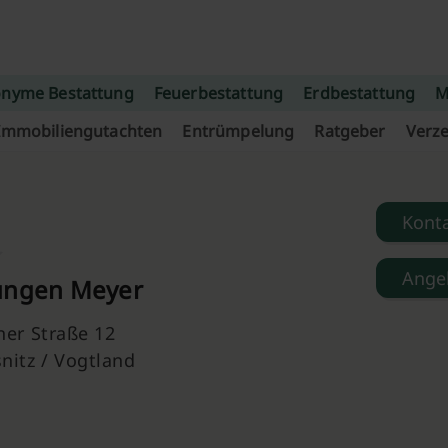
nyme Bestattung
Feuerbestattung
Erdbestattung
M
Immobiliengutachten
Entrümpelung
Ratgeber
Verze
Kont
Ange
ungen Meyer
ner Straße 12
nitz / Vogtland