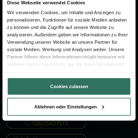
Vorsorge.
Diese Webseite verwendet Cookies
Wir verwenden Cookies, um Inhalte und Anzeigen zu
personalisieren, Funktionen für soziale Medien anbieten
Jetzt beraten lassen
zu können und die Zugriffe auf unsere Website zu
analysieren. Außerdem geben wir Informationen zu Ihrer
Verwendung unserer Website an unsere Partner für
FÜR SIE
FÜR BESTATTER
soziale Medien, Werbung und Analysen weiter. Unsere
Partner führen diese Informationen möglicherweise mit
Vergleich
Online-Portal
weiteren Daten zusammen, die Sie ihnen bereitgestellt
Ratgeber
Kostenlos registrieren
haben oder die sie im Rahmen Ihrer Nutzung der Dienste
gesammelt haben.
Verzeichnis
Cookies zulassen
Ablehnen oder Einstellungen
KONTAKTIEREN SIE UNS
030-75437515