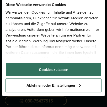
um das Thema Bestattung &
Diese Webseite verwendet Cookies
Vorsorge.
Wir verwenden Cookies, um Inhalte und Anzeigen zu
personalisieren, Funktionen für soziale Medien anbieten
zu können und die Zugriffe auf unsere Website zu
Jetzt beraten lassen
analysieren. Außerdem geben wir Informationen zu Ihrer
Verwendung unserer Website an unsere Partner für
soziale Medien, Werbung und Analysen weiter. Unsere
FÜR SIE
FÜR BESTATTER
Partner führen diese Informationen möglicherweise mit
Vergleich
Online-Portal
weiteren Daten zusammen, die Sie ihnen bereitgestellt
haben oder die sie im Rahmen Ihrer Nutzung der Dienste
Ratgeber
Kostenlos registrieren
gesammelt haben.
Verzeichnis
Cookies zulassen
Ablehnen oder Einstellungen
KONTAKTIEREN SIE UNS
030-75437515