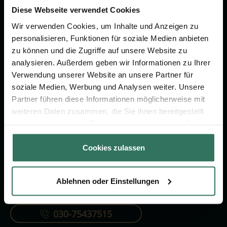
um das Thema Bestattung &
Diese Webseite verwendet Cookies
Vorsorge.
Wir verwenden Cookies, um Inhalte und Anzeigen zu
personalisieren, Funktionen für soziale Medien anbieten
zu können und die Zugriffe auf unsere Website zu
Jetzt beraten lassen
analysieren. Außerdem geben wir Informationen zu Ihrer
Verwendung unserer Website an unsere Partner für
soziale Medien, Werbung und Analysen weiter. Unsere
FÜR SIE
FÜR BESTATTER
Partner führen diese Informationen möglicherweise mit
Vergleich
Online-Portal
weiteren Daten zusammen, die Sie ihnen bereitgestellt
haben oder die sie im Rahmen Ihrer Nutzung der Dienste
Ratgeber
Kostenlos registrieren
gesammelt haben.
Verzeichnis
Cookies zulassen
Ablehnen oder Einstellungen
KONTAKTIEREN SIE UNS
030-75437515