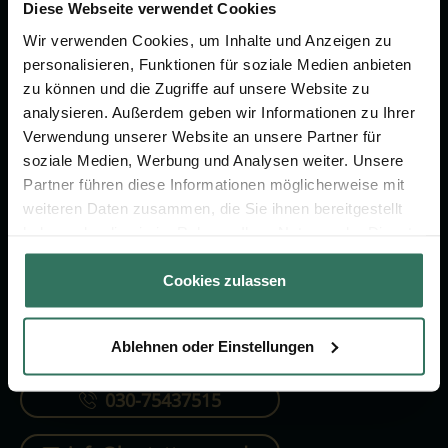
Vorsorge.
Diese Webseite verwendet Cookies
Wir verwenden Cookies, um Inhalte und Anzeigen zu
personalisieren, Funktionen für soziale Medien anbieten
Jetzt beraten lassen
zu können und die Zugriffe auf unsere Website zu
analysieren. Außerdem geben wir Informationen zu Ihrer
Verwendung unserer Website an unsere Partner für
FÜR SIE
FÜR BESTATTER
soziale Medien, Werbung und Analysen weiter. Unsere
Partner führen diese Informationen möglicherweise mit
Vergleich
Online-Portal
weiteren Daten zusammen, die Sie ihnen bereitgestellt
Ratgeber
Kostenlos registrieren
haben oder die sie im Rahmen Ihrer Nutzung der Dienste
gesammelt haben.
Verzeichnis
Cookies zulassen
Ablehnen oder Einstellungen
KONTAKTIEREN SIE UNS
030-75437515