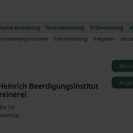
nyme Bestattung
Feuerbestattung
Erdbestattung
M
Immobiliengutachten
Entrümpelung
Ratgeber
Verze
Kont
Ange
Heinrich Beerdigungsinstitut
reinerei
aße 59
walmtal