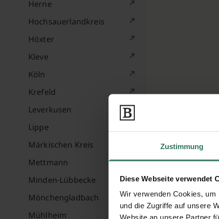
Herne
Hochsauerlandkreis
Höxter
Kleve
Köln
Krefeld
Leverkusen
Lippe
Märkischen Kreis
Zustimmung
Mettmann
Diese Webseite verwendet 
Minden-Lübbecke
Wir verwenden Cookies, um I
Mönchengladbach
und die Zugriffe auf unsere 
Mühlheim
Website an unsere Partner fü