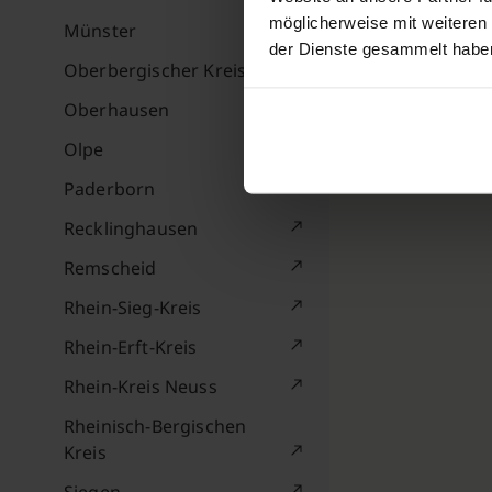
möglicherweise mit weiteren
Münster
der Dienste gesammelt habe
Oberbergischer Kreis
Oberhausen
Olpe
Paderborn
Recklinghausen
Remscheid
Rhein-Sieg-Kreis
Rhein-Erft-Kreis
Rhein-Kreis Neuss
Rheinisch-Bergischen
Kreis