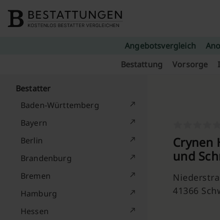
Skip to content
Angebotsvergleich
Ano
Bestattung
Vorsorge
Bestatter
Baden-Württemberg
Bayern
Crynen 
Berlin
und Sch
Brandenburg
Bremen
Niederstr
41366 Sch
Hamburg
Hessen