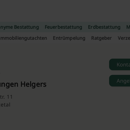
nyme Bestattung
Feuerbestattung
Erdbestattung
M
Immobiliengutachten
Entrümpelung
Ratgeber
Verze
Kont
Ange
ungen Helgers
tr. 11
etal