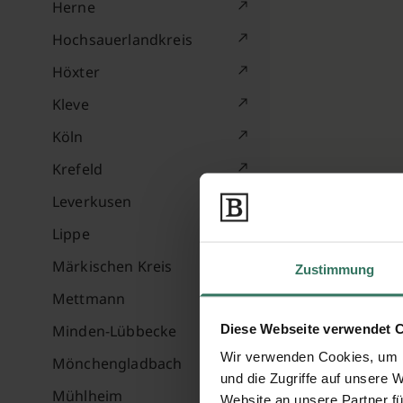
Herne
Hochsauerlandkreis
Höxter
Kleve
Köln
Krefeld
Leverkusen
Lippe
Märkischen Kreis
Zustimmung
Mettmann
Diese Webseite verwendet 
Minden-Lübbecke
Wir verwenden Cookies, um I
Mönchengladbach
und die Zugriffe auf unsere 
Mühlheim
Website an unsere Partner fü