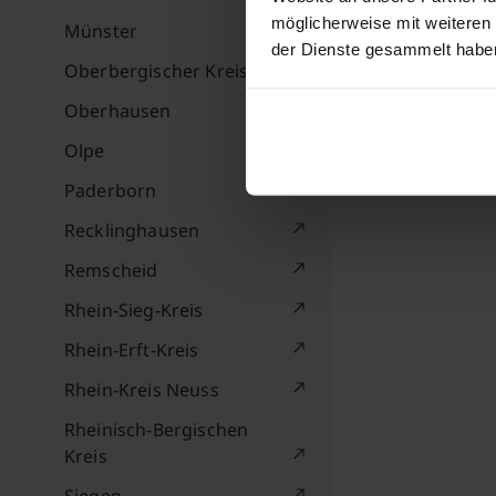
möglicherweise mit weiteren
Münster
der Dienste gesammelt habe
Oberbergischer Kreis
Oberhausen
Olpe
Paderborn
Recklinghausen
Remscheid
Rhein-Sieg-Kreis
Rhein-Erft-Kreis
Rhein-Kreis Neuss
Rheinisch-Bergischen
Kreis