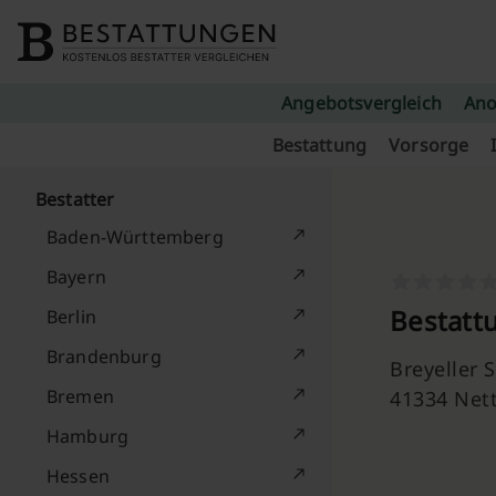
Skip to content
Angebotsvergleich
Ano
Bestattung
Vorsorge
Bestatter
Baden-Württemberg
Bayern
Bestatt
Berlin
Brandenburg
Breyeller S
Bremen
41334 Nett
Hamburg
Hessen