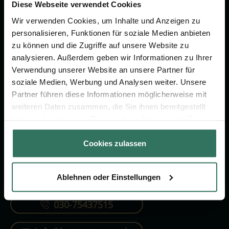
Vorsorge.
Diese Webseite verwendet Cookies
Wir verwenden Cookies, um Inhalte und Anzeigen zu
personalisieren, Funktionen für soziale Medien anbieten
Jetzt beraten lassen
zu können und die Zugriffe auf unsere Website zu
analysieren. Außerdem geben wir Informationen zu Ihrer
Verwendung unserer Website an unsere Partner für
FÜR SIE
FÜR BESTATTER
soziale Medien, Werbung und Analysen weiter. Unsere
Partner führen diese Informationen möglicherweise mit
Vergleich
Online-Portal
weiteren Daten zusammen, die Sie ihnen bereitgestellt
Ratgeber
Kostenlos registrieren
haben oder die sie im Rahmen Ihrer Nutzung der Dienste
gesammelt haben.
Verzeichnis
Cookies zulassen
Ablehnen oder Einstellungen
KONTAKTIEREN SIE UNS
030-75437515