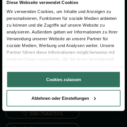
Vorsorge.
Diese Webseite verwendet Cookies
Wir verwenden Cookies, um Inhalte und Anzeigen zu
personalisieren, Funktionen für soziale Medien anbieten
Jetzt beraten lassen
zu können und die Zugriffe auf unsere Website zu
analysieren. Außerdem geben wir Informationen zu Ihrer
Verwendung unserer Website an unsere Partner für
FÜR SIE
FÜR BESTATTER
soziale Medien, Werbung und Analysen weiter. Unsere
Partner führen diese Informationen möglicherweise mit
Vergleich
Online-Portal
weiteren Daten zusammen, die Sie ihnen bereitgestellt
Ratgeber
Kostenlos registrieren
haben oder die sie im Rahmen Ihrer Nutzung der Dienste
gesammelt haben.
Verzeichnis
Cookies zulassen
Ablehnen oder Einstellungen
KONTAKTIEREN SIE UNS
030-75437515